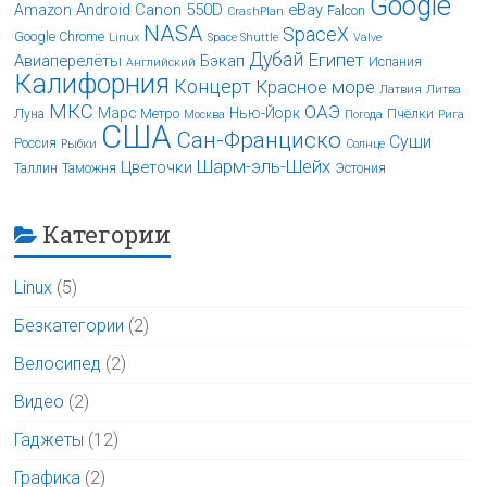
Google
Android
Canon 550D
eBay
Amazon
Falcon
CrashPlan
NASA
SpaceX
Google Chrome
Linux
Space Shuttle
Valve
Дубай
Египет
Авиаперелёты
Бэкап
Испания
Английский
Калифорния
Концерт
Красное море
Латвия
Литва
МКС
ОАЭ
Марс
Нью-Йорк
Луна
Метро
Пчёлки
Москва
Погода
Рига
США
Сан-Франциско
Суши
Россия
Рыбки
Солнце
Шарм-эль-Шейх
Цветочки
Таллин
Таможня
Эстония
Категории
Linux
(5)
Безкатегории
(2)
Велосипед
(2)
Видео
(2)
Гаджеты
(12)
Графика
(2)