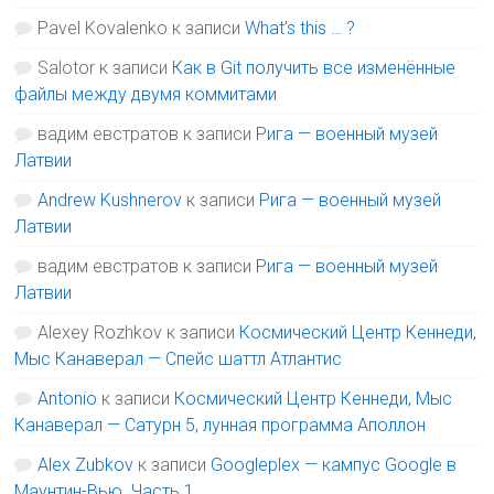
Pavel Kovalenko
к записи
What’s this … ?
Salotor
к записи
Как в Git получить все изменённые
файлы между двумя коммитами
вадим евстратов
к записи
Рига — военный музей
Латвии
Andrew Kushnerov
к записи
Рига — военный музей
Латвии
вадим евстратов
к записи
Рига — военный музей
Латвии
Alexey Rozhkov
к записи
Космический Центр Кеннеди,
Мыс Канаверал — Спейс шаттл Атлантис
Antonio
к записи
Космический Центр Кеннеди, Мыс
Канаверал — Сатурн 5, лунная программа Аполлон
Alex Zubkov
к записи
Googleplex — кампус Google в
Маунтин-Вью. Часть 1