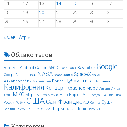
11
12
13
14
15
16
17
18
19
20
21
22
23
24
25
26
27
28
29
30
31
« Фев
Апр »
Облако тэгов
Google
Android
Canon 550D
eBay
Amazon
Falcon
CrashPlan
NASA
SpaceX
Google Chrome
Linux
Space Shuttle
Valve
Дубай
Египет
Авиаперелёты
Бэкап
Испания
Английский
Калифорния
Концерт
Красное море
Латвия
Литва
МКС
ОАЭ
Марс
Нью-Йорк
Луна
Метро
Пчёлки
Москва
Погода
Рига
США
Сан-Франциско
Суши
Россия
Рыбки
Солнце
Шарм-эль-Шейх
Цветочки
Таллин
Таможня
Эстония
Категории