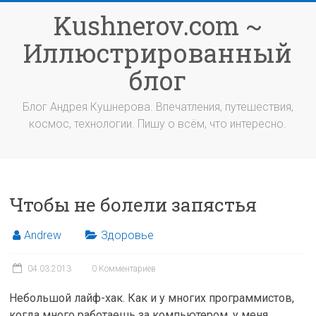
Перейти
Kushnerov.com ~
к
содержимому
Иллюстрированный
блог
Блог Андрея Кушнерова. Впечатления, путешествия,
космос, технологии. Пишу о всём, что интересно.
Чтобы не болели запястья
Andrew
Здоровье
04.03.2013
0 Комментариев
Небольшой лайф-хак. Как и у многих программистов,
когда много работаешь за компьютером, у меня