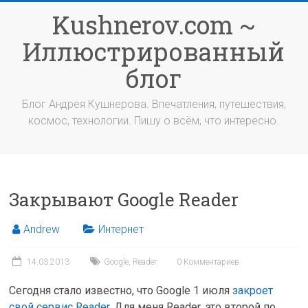
Перейти
Kushnerov.com ~
к
содержимому
Иллюстрированный
блог
Блог Андрея Кушнерова. Впечатления, путешествия,
космос, технологии. Пишу о всём, что интересно.
Закрывают Google Reader
Andrew
Интернет
14.03.2013
Google
,
Reader
0 Комментариев
Сегодня стало известно, что Google 1 июля
закроет
свой сервис Reader
. Для меня Reader, это второй по