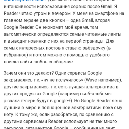
интенсивности использования сервис после Gmail. Я
Reader читаю утром и вечером. У меня на смартфоне на
главном экране две кнопки — одна Gmail, вторая
Google Reader. Он экономит моё время, там
автоматически определяются самые читаемые ленты
и выводит новинки с них на первой страницы. Для
самых интересных постов я ставлю звёздочку (в
избранное) и потом можно с помощью удобного
поиска найти любое сообщение.
Зачем они это делают? Одни сервисы Google
закрывались т.к. «ну не получилось» (Wave например),
другие закрывались, т.к. есть лучшая альтернатива в
других продуктах Google (например веб-альбомы
picassa теперь будут в google+). Но Google Reader явно
лучший в мире и полноценной альтернативы пока ему
нету. К тому же, если разобраться, по сравнению с
другими сервисами Reader использует не так много
ресурсов датацентров Google — сообщения из лент