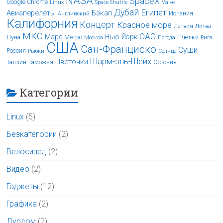
NASA
SpaceX
Google Chrome
Linux
Space Shuttle
Valve
Дубай
Египет
Авиаперелёты
Бэкап
Испания
Английский
Калифорния
Концерт
Красное море
Латвия
Литва
МКС
ОАЭ
Марс
Нью-Йорк
Луна
Метро
Пчёлки
Москва
Погода
Рига
США
Сан-Франциско
Суши
Россия
Рыбки
Солнце
Шарм-эль-Шейх
Цветочки
Таллин
Таможня
Эстония
Категории
Linux
(5)
Безкатегории
(2)
Велосипед
(2)
Видео
(2)
Гаджеты
(12)
Графика
(2)
Дурдом
(2)