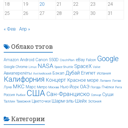
18
19
20
21
22
23
24
25
26
27
28
29
30
31
« Фев
Апр »
Облако тэгов
Google
Android
Canon 550D
eBay
Amazon
Falcon
CrashPlan
NASA
SpaceX
Google Chrome
Linux
Space Shuttle
Valve
Дубай
Египет
Авиаперелёты
Бэкап
Испания
Английский
Калифорния
Концерт
Красное море
Латвия
Литва
МКС
ОАЭ
Марс
Нью-Йорк
Луна
Метро
Пчёлки
Москва
Погода
Рига
США
Сан-Франциско
Суши
Россия
Рыбки
Солнце
Шарм-эль-Шейх
Цветочки
Таллин
Таможня
Эстония
Категории