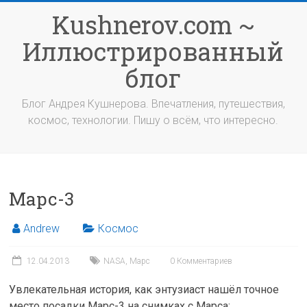
Перейти
Kushnerov.com ~
к
содержимому
Иллюстрированный
блог
Блог Андрея Кушнерова. Впечатления, путешествия,
космос, технологии. Пишу о всём, что интересно.
Марс-3
Andrew
Космос
12.04.2013
NASA
,
Марс
0 Комментариев
Увлекательная история, как энтузиаст нашёл точное
место посадки Марс-3 на снимках с Марса: