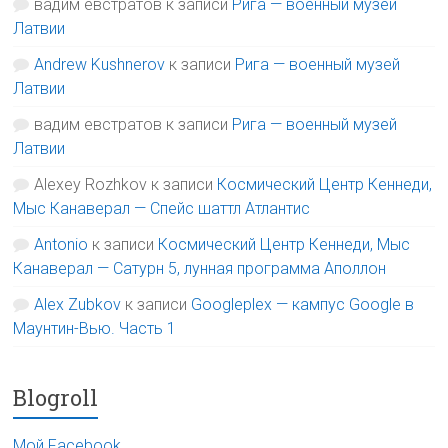
вадим евстратов
к записи
Рига — военный музей
Латвии
Andrew Kushnerov
к записи
Рига — военный музей
Латвии
вадим евстратов
к записи
Рига — военный музей
Латвии
Alexey Rozhkov
к записи
Космический Центр Кеннеди,
Мыс Канаверал — Спейс шаттл Атлантис
Antonio
к записи
Космический Центр Кеннеди, Мыс
Канаверал — Сатурн 5, лунная программа Аполлон
Alex Zubkov
к записи
Googleplex — кампус Google в
Маунтин-Вью. Часть 1
Blogroll
Мой Facebook