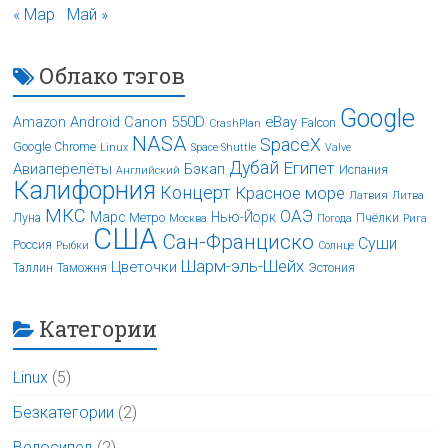
« Мар
Май »
Облако тэгов
Google
Android
Canon 550D
eBay
Amazon
Falcon
CrashPlan
NASA
SpaceX
Google Chrome
Linux
Space Shuttle
Valve
Дубай
Египет
Авиаперелёты
Бэкап
Испания
Английский
Калифорния
Концерт
Красное море
Латвия
Литва
МКС
ОАЭ
Марс
Нью-Йорк
Луна
Метро
Пчёлки
Москва
Погода
Рига
США
Сан-Франциско
Суши
Россия
Рыбки
Солнце
Шарм-эль-Шейх
Цветочки
Таллин
Таможня
Эстония
Категории
Linux
(5)
Безкатегории
(2)
Велосипед
(2)