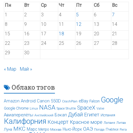
Пн
Вт
Ср
Чт
Пт
Сб
Вс
1
2
3
4
5
6
7
8
9
10
11
12
13
14
15
16
17
18
19
20
21
22
23
24
25
26
27
28
29
30
« Мар
Май »
Облако тэгов
Google
Android
Canon 550D
eBay
Amazon
Falcon
CrashPlan
NASA
SpaceX
Google Chrome
Linux
Space Shuttle
Valve
Дубай
Египет
Авиаперелёты
Бэкап
Испания
Английский
Калифорния
Концерт
Красное море
Латвия
Литва
МКС
ОАЭ
Марс
Нью-Йорк
Луна
Метро
Пчёлки
Москва
Погода
Рига