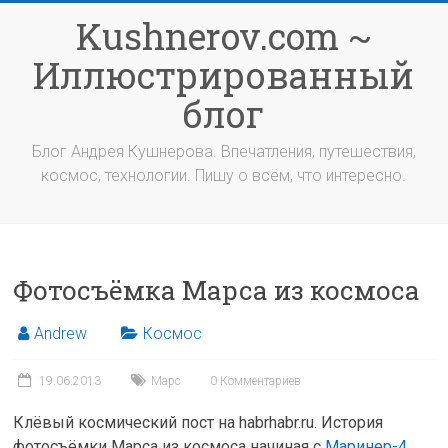
Перейти
Kushnerov.com ~
к
содержимому
Иллюстрированный
блог
Блог Андрея Кушнерова. Впечатления, путешествия,
космос, технологии. Пишу о всём, что интересно.
Фотосъёмка Марса из космоса
Andrew
Космос
19.06.2013
Марс
0 Комментариев
Клёвый космический пост на habrhabr.ru. История
фотосъёмки Марса из космоса начиная с
Маринер-4
,