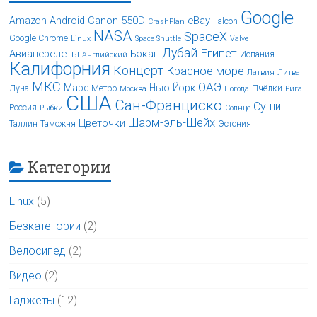
Google
Android
Canon 550D
eBay
Amazon
Falcon
CrashPlan
NASA
SpaceX
Google Chrome
Linux
Space Shuttle
Valve
Дубай
Египет
Авиаперелёты
Бэкап
Испания
Английский
Калифорния
Концерт
Красное море
Латвия
Литва
МКС
ОАЭ
Марс
Нью-Йорк
Луна
Метро
Пчёлки
Москва
Погода
Рига
США
Сан-Франциско
Суши
Россия
Рыбки
Солнце
Шарм-эль-Шейх
Цветочки
Таллин
Таможня
Эстония
Категории
Linux
(5)
Безкатегории
(2)
Велосипед
(2)
Видео
(2)
Гаджеты
(12)