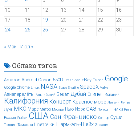
3
4
5
6
7
8
9
10
11
12
13
14
15
16
17
18
19
20
21
22
23
24
25
26
27
28
29
30
« Май
Июл »
Облако тэгов
Google
Android
Canon 550D
eBay
Amazon
Falcon
CrashPlan
NASA
SpaceX
Google Chrome
Linux
Space Shuttle
Valve
Дубай
Египет
Авиаперелёты
Бэкап
Испания
Английский
Калифорния
Концерт
Красное море
Латвия
Литва
МКС
ОАЭ
Марс
Нью-Йорк
Луна
Метро
Пчёлки
Москва
Погода
Рига
США
Сан-Франциско
Суши
Россия
Рыбки
Солнце
Шарм-эль-Шейх
Цветочки
Таллин
Таможня
Эстония