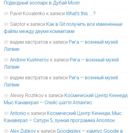
Подводный зоопарк в Дубай Молл
Pavel Kovalenko
к записи
What’s this … ?
Salotor
к записи
Как в Git получить все изменённые
файлы между двумя коммитами
вадим евстратов
к записи
Рига — военный музей
Латвии
Andrew Kushnerov
к записи
Рига — военный музей
Латвии
вадим евстратов
к записи
Рига — военный музей
Латвии
Alexey Rozhkov
к записи
Космический Центр Кеннеди,
Мыс Канаверал — Спейс шаттл Атлантис
Antonio
к записи
Космический Центр Кеннеди, Мыс
Канаверал — Сатурн 5, лунная программа Аполлон
Alex Zubkov
к записи
Googleplex — кампус Google в