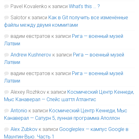
Pavel Kovalenko
к записи
What’s this … ?
Salotor
к записи
Как в Git получить все изменённые
файлы между двумя коммитами
вадим евстратов
к записи
Рига — военный музей
Латвии
Andrew Kushnerov
к записи
Рига — военный музей
Латвии
вадим евстратов
к записи
Рига — военный музей
Латвии
Alexey Rozhkov
к записи
Космический Центр Кеннеди,
Мыс Канаверал — Спейс шаттл Атлантис
Antonio
к записи
Космический Центр Кеннеди, Мыс
Канаверал — Сатурн 5, лунная программа Аполлон
Alex Zubkov
к записи
Googleplex — кампус Google в
Маунтин-Вью. Часть 1