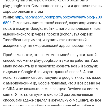
Чтобы купить телефон, нужно как-то обхитрить
play.google.com. Сам процесс покупки и доставки очень
хорошо описан в этом
гайде:
http://habrahabr.ru/company/boxowerview/blog/200
680/
. Там описывается такой способ, зарегистрировать
новый аккаунт Google, войти в него с использованием
американского ip через прокси (используя сервис
TunnelBear например), и купить как «настоящий
американец» на американский адрес посредника.
Проблема в том, что на момент моей покупки, такой
способ «обмана» play.google.com уже не работал. Уже
мало поменять ip и зарегистрировать новый аккаунт,
видимо в Google блокируют данный способ. А при
использовании своего текущего google аккаунта, даже
с американским ip, Google понимал, что я всё равно не
в США и не показывал мне секцию Devices на своём
сайта. Я пытался купить около 20 раз различными
способами (даже сделал виртуальную машину), но всё
время получал «робота» — сообщение об ошибке с