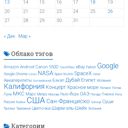
13
14
15
16
17
18
19
20
21
22
23
24
25
26
27
28
29
30
31
« Дек
Мар »
Облако тэгов
Google
Android
Canon 550D
eBay
Amazon
Falcon
CrashPlan
NASA
SpaceX
Google Chrome
Linux
Space Shuttle
Valve
Дубай
Египет
Авиаперелёты
Бэкап
Испания
Английский
Калифорния
Концерт
Красное море
Латвия
Литва
МКС
ОАЭ
Марс
Нью-Йорк
Луна
Метро
Пчёлки
Москва
Погода
Рига
США
Сан-Франциско
Суши
Россия
Рыбки
Солнце
Шарм-эль-Шейх
Цветочки
Таллин
Таможня
Эстония
Категории