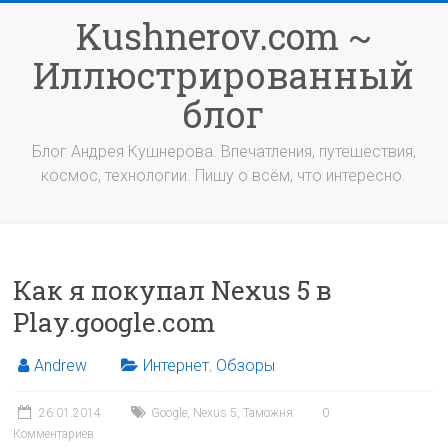
Перейти
Kushnerov.com ~
к
содержимому
Иллюстрированный
блог
Блог Андрея Кушнерова. Впечатления, путешествия,
космос, технологии. Пишу о всём, что интересно.
Как я покупал Nexus 5 в
Play.google.com
Andrew
Интернет
,
Обзоры
26.01.2014
Google
,
Nexus 5
,
Таможня
0
Комментариев