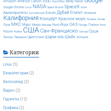
Google
Android
Canon 550D
eBay
Amazon
Falcon
CrashPlan
NASA
SpaceX
Google Chrome
Linux
Space Shuttle
Valve
Дубай
Египет
Авиаперелёты
Бэкап
Испания
Английский
Калифорния
Концерт
Красное море
Латвия
Литва
МКС
ОАЭ
Марс
Нью-Йорк
Луна
Метро
Пчёлки
Москва
Погода
Рига
США
Сан-Франциско
Суши
Россия
Рыбки
Солнце
Шарм-эль-Шейх
Цветочки
Таллин
Таможня
Эстония
Категории
Linux
(5)
Безкатегории
(2)
Велосипед
(2)
Видео
(2)
Гаджеты
(12)
Графика
(2)