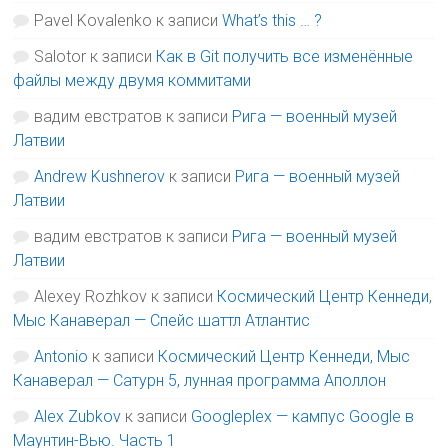
Pavel Kovalenko
к записи
What’s this … ?
Salotor
к записи
Как в Git получить все изменённые
файлы между двумя коммитами
вадим евстратов
к записи
Рига — военный музей
Латвии
Andrew Kushnerov
к записи
Рига — военный музей
Латвии
вадим евстратов
к записи
Рига — военный музей
Латвии
Alexey Rozhkov
к записи
Космический Центр Кеннеди,
Мыс Канаверал — Спейс шаттл Атлантис
Antonio
к записи
Космический Центр Кеннеди, Мыс
Канаверал — Сатурн 5, лунная программа Аполлон
Alex Zubkov
к записи
Googleplex — кампус Google в
Маунтин-Вью. Часть 1