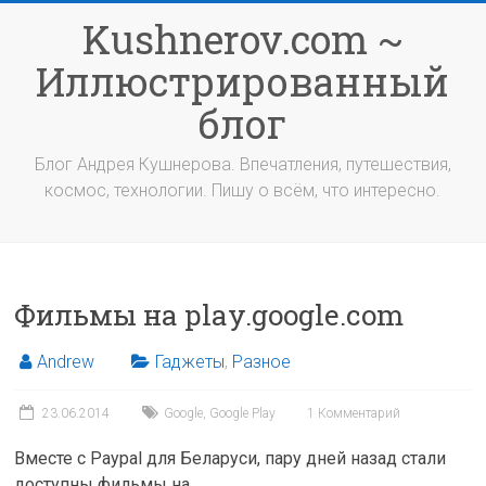
Перейти
Kushnerov.com ~
к
содержимому
Иллюстрированный
блог
Блог Андрея Кушнерова. Впечатления, путешествия,
космос, технологии. Пишу о всём, что интересно.
Фильмы на play.google.com
Andrew
Гаджеты
,
Разное
23.06.2014
Google
,
Google Play
1 Комментарий
Вместе с Paypal для Беларуси, пару дней назад стали
доступны фильмы на