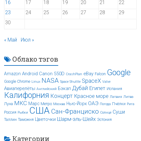
16
17
18
19
20
21
22
23
24
25
26
27
28
29
30
« Май
Июл »
Облако тэгов
Google
Android
Canon 550D
eBay
Amazon
Falcon
CrashPlan
NASA
SpaceX
Google Chrome
Linux
Space Shuttle
Valve
Дубай
Египет
Авиаперелёты
Бэкап
Испания
Английский
Калифорния
Концерт
Красное море
Латвия
Литва
МКС
ОАЭ
Марс
Нью-Йорк
Луна
Метро
Пчёлки
Москва
Погода
Рига
США
Сан-Франциско
Суши
Россия
Рыбки
Солнце
Шарм-эль-Шейх
Цветочки
Таллин
Таможня
Эстония
Категории