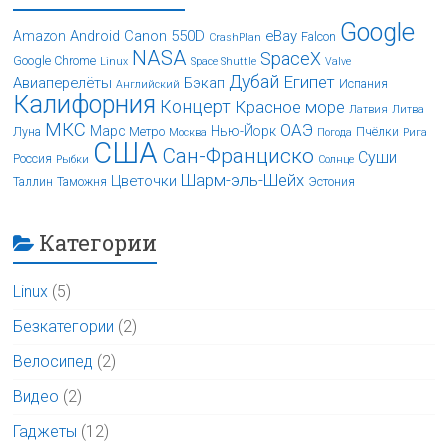
Google
Android
Canon 550D
eBay
Amazon
Falcon
CrashPlan
NASA
SpaceX
Google Chrome
Linux
Space Shuttle
Valve
Дубай
Египет
Авиаперелёты
Бэкап
Испания
Английский
Калифорния
Концерт
Красное море
Латвия
Литва
МКС
ОАЭ
Марс
Нью-Йорк
Луна
Метро
Пчёлки
Москва
Погода
Рига
США
Сан-Франциско
Суши
Россия
Рыбки
Солнце
Шарм-эль-Шейх
Цветочки
Таллин
Таможня
Эстония
Категории
Linux
(5)
Безкатегории
(2)
Велосипед
(2)
Видео
(2)
Гаджеты
(12)