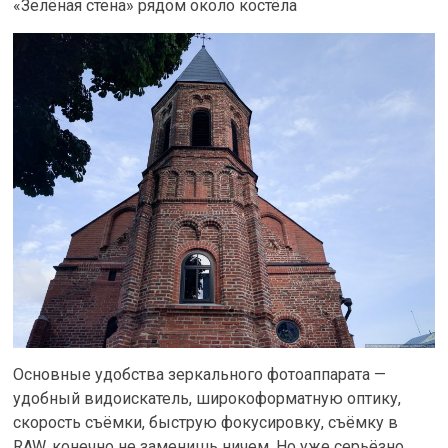
«Зелёная стена» рядом около костёла
Основные удобства зеркального фотоаппарата —
удобный видоискатель, широкоформатную оптику,
скорость съёмки, быструю фокусировку, съёмку в
RAW, конечно не заменишь ничем. Но уже серьёзно