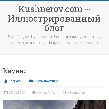
Перейти
Kushnerov.com ~
к
содержимому
Иллюстрированный
блог
Блог Андрея Кушнерова. Впечатления, путешествия,
космос, технологии. Пишу о всём, что интересно.
Каунас
Andrew
Путешествия
25.08.2016
Каунас
,
Литва
0 Комментариев