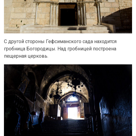
С другой стороны Гефсиманского сада находится
гробница Богородицы. Над гробницей построена
пещерная церковь.