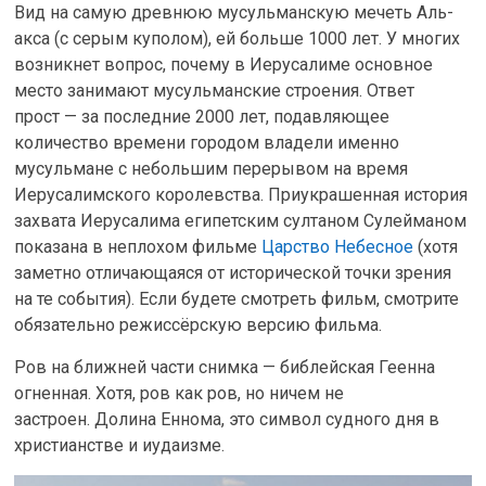
Вид на самую древнюю мусульманскую мечеть Аль-
акса (с серым куполом), ей больше 1000 лет. У многих
возникнет вопрос, почему в Иерусалиме основное
место занимают мусульманские строения. Ответ
прост — за последние 2000 лет, подавляющее
количество времени городом владели именно
мусульмане с небольшим перерывом на время
Иерусалимского королевства. Приукрашенная история
захвата Иерусалима египетским султаном Сулейманом
показана в неплохом фильме
Царство Небесное
(хотя
заметно отличающаяся от исторической точки зрения
на те события). Если будете смотреть фильм, смотрите
обязательно режиссёрскую версию фильма.
Ров на ближней части снимка — библейская Геенна
огненная. Хотя, ров как ров, но ничем не
застроен.
Долина Еннома, это символ судного дня в
христианстве и иудаизме.