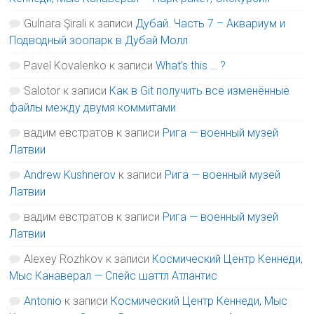
Gulnara Şirali
к записи
Дубай. Часть 7 – Аквариум и
Подводный зоопарк в Дубай Молл
Pavel Kovalenko
к записи
What’s this … ?
Salotor
к записи
Как в Git получить все изменённые
файлы между двумя коммитами
вадим евстратов
к записи
Рига — военный музей
Латвии
Andrew Kushnerov
к записи
Рига — военный музей
Латвии
вадим евстратов
к записи
Рига — военный музей
Латвии
Alexey Rozhkov
к записи
Космический Центр Кеннеди,
Мыс Канаверал — Спейс шаттл Атлантис
Antonio
к записи
Космический Центр Кеннеди, Мыс