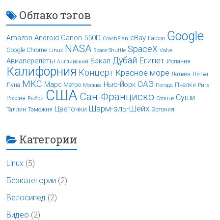
Облако тэгов
Google
Android
Canon 550D
eBay
Amazon
Falcon
CrashPlan
NASA
SpaceX
Google Chrome
Linux
Space Shuttle
Valve
Дубай
Египет
Авиаперелёты
Бэкап
Испания
Английский
Калифорния
Концерт
Красное море
Латвия
Литва
МКС
ОАЭ
Марс
Нью-Йорк
Луна
Метро
Пчёлки
Москва
Погода
Рига
США
Сан-Франциско
Суши
Россия
Рыбки
Солнце
Шарм-эль-Шейх
Цветочки
Таллин
Таможня
Эстония
Категории
Linux
(5)
Безкатегории
(2)
Велосипед
(2)
Видео
(2)