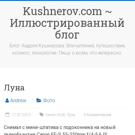
Перейти
Kushnerov.com ~
к
содержимому
Иллюстрированный
блог
Блог Андрея Кушнерова. Впечатления, путешествия,
космос, технологии. Пишу о всём, что интересно.
Луна
Andrew
Фото
17.07.2010
Canon 550D
,
Луна
6 Комментариев
Снимал с мини-штатива с подоконника на новый
телеобъектив Canon EF-S 55-250mm f/4-5.6 IS.