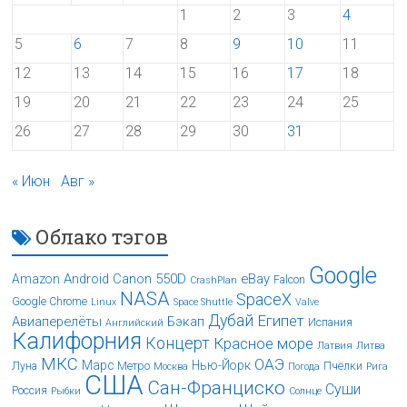
1
2
3
4
5
6
7
8
9
10
11
12
13
14
15
16
17
18
19
20
21
22
23
24
25
26
27
28
29
30
31
« Июн
Авг »
Облако тэгов
Google
Android
Canon 550D
eBay
Amazon
Falcon
CrashPlan
NASA
SpaceX
Google Chrome
Linux
Space Shuttle
Valve
Дубай
Египет
Авиаперелёты
Бэкап
Испания
Английский
Калифорния
Концерт
Красное море
Латвия
Литва
МКС
ОАЭ
Марс
Нью-Йорк
Луна
Метро
Пчёлки
Москва
Погода
Рига
США
Сан-Франциско
Суши
Россия
Рыбки
Солнце