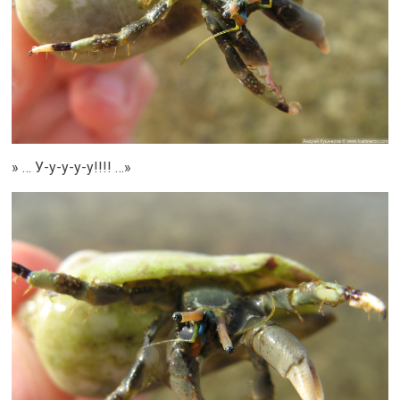
» … У-у-у-у-у!!!! …»