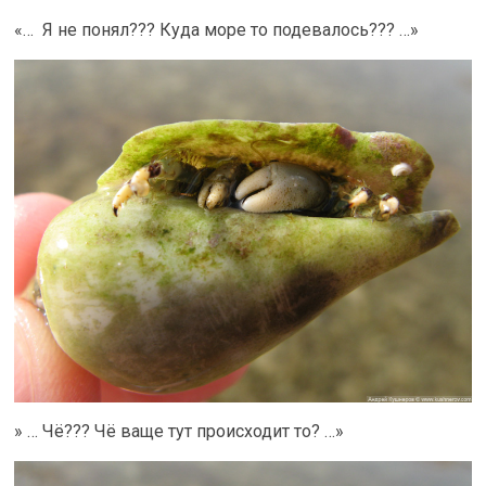
«… Я не понял??? Куда море то подевалось??? …»
» … Чё??? Чё ваще тут происходит то? …»