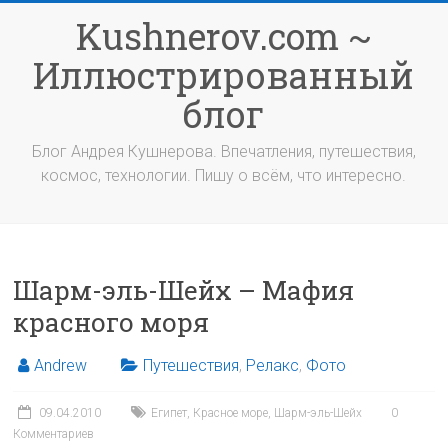
Перейти
Kushnerov.com ~
к
содержимому
Иллюстрированный
блог
Блог Андрея Кушнерова. Впечатления, путешествия,
космос, технологии. Пишу о всём, что интересно.
Шарм-эль-Шейх – Мафия
красного моря
Andrew
Путешествия
,
Релакс
,
Фото
09.04.2010
Египет
,
Красное море
,
Шарм-эль-Шейх
0
Комментариев