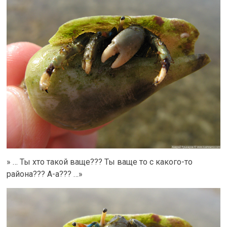
» … Ты хто такой ваще??? Ты ваще то с какого-то
района??? А-а??? …»