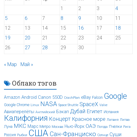
1
2
3
4
5
6
7
8
9
10
11
12
13
14
15
16
17
18
19
20
21
22
23
24
25
26
27
28
29
30
« Мар
Май »
Облако тэгов
Google
Android
Canon 550D
eBay
Amazon
Falcon
CrashPlan
NASA
SpaceX
Google Chrome
Linux
Space Shuttle
Valve
Дубай
Египет
Авиаперелёты
Бэкап
Испания
Английский
Калифорния
Концерт
Красное море
Латвия
Литва
МКС
ОАЭ
Марс
Нью-Йорк
Луна
Метро
Пчёлки
Москва
Погода
Рига
США
Сан-Франциско
Суши
Россия
Рыбки
Солнце