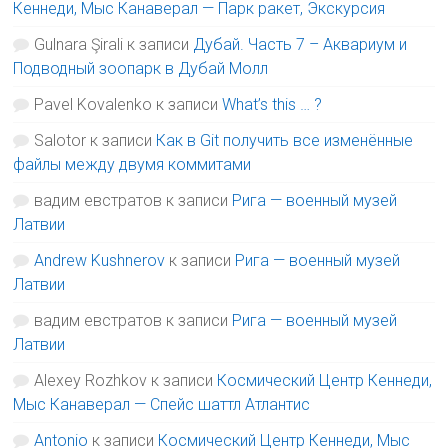
Кеннеди, Мыс Канаверал — Парк ракет, Экскурсия
Gulnara Şirali
к записи
Дубай. Часть 7 – Аквариум и
Подводный зоопарк в Дубай Молл
Pavel Kovalenko
к записи
What’s this … ?
Salotor
к записи
Как в Git получить все изменённые
файлы между двумя коммитами
вадим евстратов
к записи
Рига — военный музей
Латвии
Andrew Kushnerov
к записи
Рига — военный музей
Латвии
вадим евстратов
к записи
Рига — военный музей
Латвии
Alexey Rozhkov
к записи
Космический Центр Кеннеди,
Мыс Канаверал — Спейс шаттл Атлантис
Antonio
к записи
Космический Центр Кеннеди, Мыс