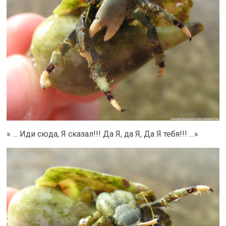
» … Иди сюда, Я сказал!!! Да Я, да Я, Да Я тебя!!! …»