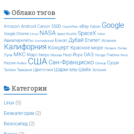
Облако тэгов
Google
Android
Canon 550D
eBay
Amazon
Falcon
CrashPlan
NASA
SpaceX
Google Chrome
Linux
Space Shuttle
Valve
Дубай
Египет
Авиаперелёты
Бэкап
Испания
Английский
Калифорния
Концерт
Красное море
Латвия
Литва
МКС
ОАЭ
Марс
Нью-Йорк
Луна
Метро
Пчёлки
Москва
Погода
Рига
США
Сан-Франциско
Суши
Россия
Рыбки
Солнце
Шарм-эль-Шейх
Цветочки
Таллин
Таможня
Эстония
Категории
Linux
(5)
Безкатегории
(2)
Велосипед
(2)