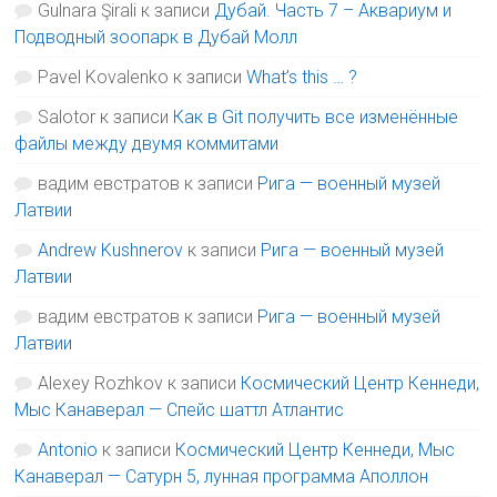
Gulnara Şirali
к записи
Дубай. Часть 7 – Аквариум и
Подводный зоопарк в Дубай Молл
Pavel Kovalenko
к записи
What’s this … ?
Salotor
к записи
Как в Git получить все изменённые
файлы между двумя коммитами
вадим евстратов
к записи
Рига — военный музей
Латвии
Andrew Kushnerov
к записи
Рига — военный музей
Латвии
вадим евстратов
к записи
Рига — военный музей
Латвии
Alexey Rozhkov
к записи
Космический Центр Кеннеди,
Мыс Канаверал — Спейс шаттл Атлантис
Antonio
к записи
Космический Центр Кеннеди, Мыс
Канаверал — Сатурн 5, лунная программа Аполлон