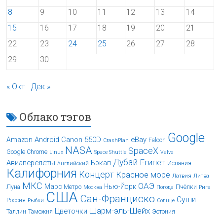
8
9
10
11
12
13
14
15
16
17
18
19
20
21
22
23
24
25
26
27
28
29
30
« Окт
Дек »
Облако тэгов
Google
Android
Canon 550D
eBay
Amazon
Falcon
CrashPlan
NASA
SpaceX
Google Chrome
Linux
Space Shuttle
Valve
Дубай
Египет
Авиаперелёты
Бэкап
Испания
Английский
Калифорния
Концерт
Красное море
Латвия
Литва
МКС
ОАЭ
Марс
Нью-Йорк
Луна
Метро
Пчёлки
Москва
Погода
Рига
США
Сан-Франциско
Суши
Россия
Рыбки
Солнце
Шарм-эль-Шейх
Цветочки
Таллин
Таможня
Эстония