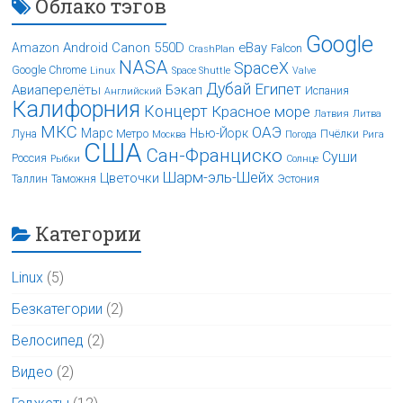
Облако тэгов
Google
Android
Canon 550D
eBay
Amazon
Falcon
CrashPlan
NASA
SpaceX
Google Chrome
Linux
Space Shuttle
Valve
Дубай
Египет
Авиаперелёты
Бэкап
Испания
Английский
Калифорния
Концерт
Красное море
Латвия
Литва
МКС
ОАЭ
Марс
Нью-Йорк
Луна
Метро
Пчёлки
Москва
Погода
Рига
США
Сан-Франциско
Суши
Россия
Рыбки
Солнце
Шарм-эль-Шейх
Цветочки
Таллин
Таможня
Эстония
Категории
Linux
(5)
Безкатегории
(2)
Велосипед
(2)
Видео
(2)