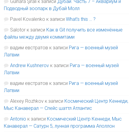
Gulnara Şirali
к записи
Дубай. Часть 7 – Аквариум и
Подводный зоопарк в Дубай Молл
Pavel Kovalenko
к записи
What’s this … ?
Salotor
к записи
Как в Git получить все изменённые
файлы между двумя коммитами
вадим евстратов
к записи
Рига — военный музей
Латвии
Andrew Kushnerov
к записи
Рига — военный музей
Латвии
вадим евстратов
к записи
Рига — военный музей
Латвии
Alexey Rozhkov
к записи
Космический Центр Кеннеди,
Мыс Канаверал — Спейс шаттл Атлантис
Antonio
к записи
Космический Центр Кеннеди, Мыс
Канаверал — Сатурн 5, лунная программа Аполлон