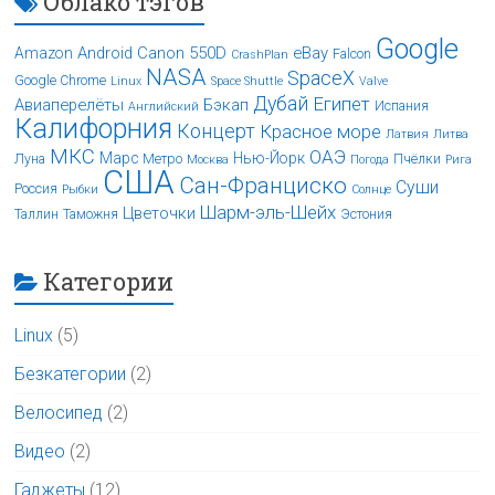
Облако тэгов
Google
Android
Canon 550D
eBay
Amazon
Falcon
CrashPlan
NASA
SpaceX
Google Chrome
Linux
Space Shuttle
Valve
Дубай
Египет
Авиаперелёты
Бэкап
Испания
Английский
Калифорния
Концерт
Красное море
Латвия
Литва
МКС
ОАЭ
Марс
Нью-Йорк
Луна
Метро
Пчёлки
Москва
Погода
Рига
США
Сан-Франциско
Суши
Россия
Рыбки
Солнце
Шарм-эль-Шейх
Цветочки
Таллин
Таможня
Эстония
Категории
Linux
(5)
Безкатегории
(2)
Велосипед
(2)
Видео
(2)
Гаджеты
(12)