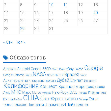
7
8
9
10
11
12
13
14
15
16
17
18
19
20
21
22
23
24
25
26
27
28
29
30
31
« Сен
Ноя »
Облако тэгов
Google
Android
Canon 550D
eBay
Amazon
Falcon
CrashPlan
NASA
SpaceX
Google Chrome
Linux
Space Shuttle
Valve
Дубай
Египет
Авиаперелёты
Бэкап
Испания
Английский
Калифорния
Концерт
Красное море
Латвия
Литва
МКС
ОАЭ
Марс
Нью-Йорк
Луна
Метро
Пчёлки
Москва
Погода
Рига
США
Сан-Франциско
Суши
Россия
Рыбки
Солнце
Шарм-эль-Шейх
Цветочки
Таллин
Таможня
Эстония