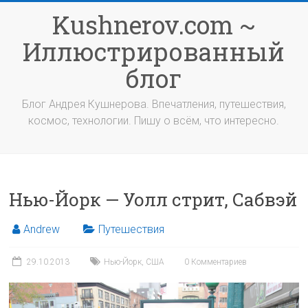
Перейти
Kushnerov.com ~
к
содержимому
Иллюстрированный
блог
Блог Андрея Кушнерова. Впечатления, путешествия,
космос, технологии. Пишу о всём, что интересно.
Нью-Йорк — Уолл стрит, Сабвэй
Andrew
Путешествия
29.10.2013
Нью-Йорк
,
США
0 Комментариев