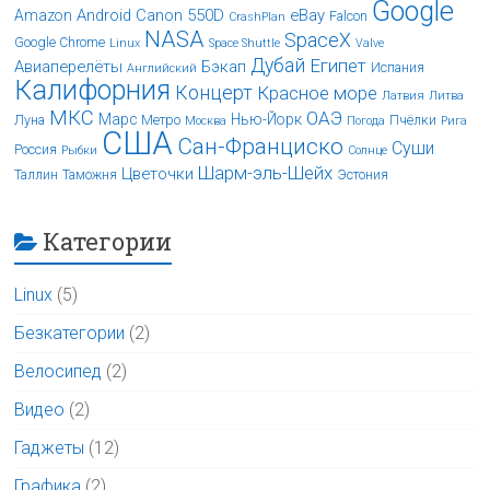
Google
Android
Canon 550D
eBay
Amazon
Falcon
CrashPlan
NASA
SpaceX
Google Chrome
Linux
Space Shuttle
Valve
Дубай
Египет
Авиаперелёты
Бэкап
Испания
Английский
Калифорния
Концерт
Красное море
Латвия
Литва
МКС
ОАЭ
Марс
Нью-Йорк
Луна
Метро
Пчёлки
Москва
Погода
Рига
США
Сан-Франциско
Суши
Россия
Рыбки
Солнце
Шарм-эль-Шейх
Цветочки
Таллин
Таможня
Эстония
Категории
Linux
(5)
Безкатегории
(2)
Велосипед
(2)
Видео
(2)
Гаджеты
(12)
Графика
(2)