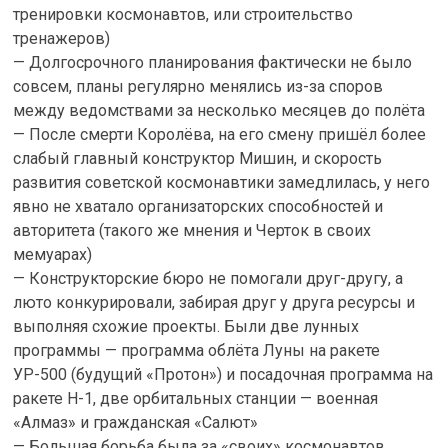
тренировки космонавтов, или строительство
тренажеров)
— Долгосрочного планирования фактически не было
совсем, планы регулярно менялись из-за споров
между ведомствами за несколько месяцев до полёта
— После смерти Королёва, на его смену пришёл более
слабый главный конструктор Мишин, и скорость
развития советской космонавтики замедлилась, у него
явно не хватало организаторских способностей и
авторитета (такого же мнения и Черток в своих
мемуарах)
— Конструкторские бюро не помогали друг-другу, а
люто конкурировали, забирая друг у друга ресурсы и
выполняя схожие проекты. Были две лунных
программы — программа облёта Луны на ракете
УР-500 (будущий «Протон») и посадочная программа на
ракете H-1, две орбитальных станции — военная
«Алмаз» и гражданская «Салют»
— Большая борьба была за «своих» космонавтов,