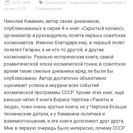
03.01.2018
Лунная гонка
,
Освоение космоса
,
Первый полёт в
космос
,
СССР
0 Комментариев
Николай Каманин, автор своих дневников,
опубликованных в серии 4-х книг «Скрытый космос»,
организатор и руководитель полёта первых советских
космонавтов. Именно благодаря ему, в первый полёт
полетел Гагарин, а не кто-то другой, и другие
космонавты. Реально историческая книга, самой
романтической эпохи космической гонки, в советское
время такие смелые дневники вряд ли были бы
опубликованы. Автор достаточно объективно
оценивает успехи и неудачи всех событий
космической программы СССР. Кроме этих книг, ещё
раньше читал 4 книги Бориса Чертока «Ракеты и
люди», тоже очень крутые книги, но у Чертока больше
технические детали, а у Каманина политика и
взаимоотношения, и эти книги дополняют друг друга.
Мне в первую очередь было интересно, почему СССР