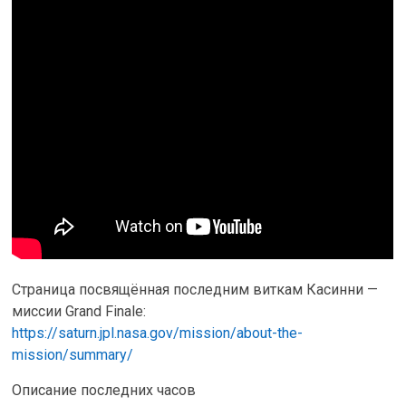
Страница посвящённая последним виткам Касинни —
миссии Grand Finale:
https://saturn.jpl.nasa.gov/mission/about-the-
mission/summary/
Описание последних часов