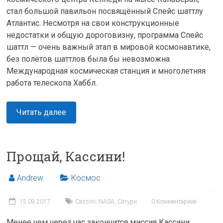
стал большой павильон посвящённый Спейс шаттлу
Атлантис. Несмотря на свои конструкционные
недостатки и общую дороговизну, программа Спейс
шаттл — очень важный этап в мировой космонавтике,
без полётов шаттлов была бы невозможна
Международная космическая станция и многолетняя
работа телескопа Хаббл.
Читать далее
Прощай, Кассини!
Andrew
Космос
15.09.2017
Cassini
,
NASA
,
Сатурн
0 Комментариев
Менее чем через час закончится миссия Кассини.