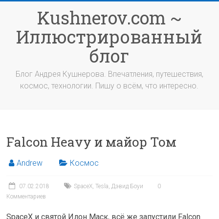
Перейти
Kushnerov.com ~
к
содержимому
Иллюстрированный
блог
Блог Андрея Кушнерова. Впечатления, путешествия,
космос, технологии. Пишу о всём, что интересно.
Falcon Heavy и майор Том
Andrew
Космос
07.02.2018
SpaceX
,
Tesla
,
Дэвид Боуи
0
Комментариев
SpaceX и святой Илон Маск, всё же запустили Falcon