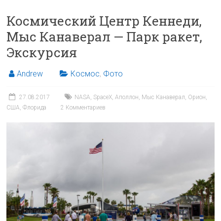
Космический Центр Кеннеди,
Мыс Канаверал — Парк ракет,
Экскурсия
Andrew
Космос
,
Фото
27.08.2017
NASA
,
SpaceX
,
Аполлон
,
Мыс Канаверал
,
Орион
,
США
,
Флорида
2 Комментариев