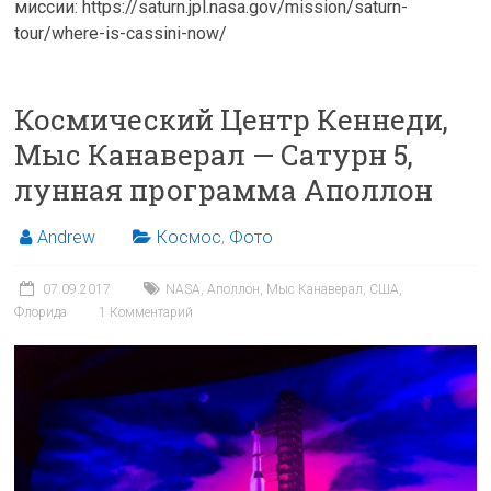
миссии: https://saturn.jpl.nasa.gov/mission/saturn-
tour/where-is-cassini-now/
Космический Центр Кеннеди,
Мыс Канаверал — Сатурн 5,
лунная программа Аполлон
Andrew
Космос
,
Фото
07.09.2017
NASA
,
Аполлон
,
Мыс Канаверал
,
США
,
Флорида
1 Комментарий