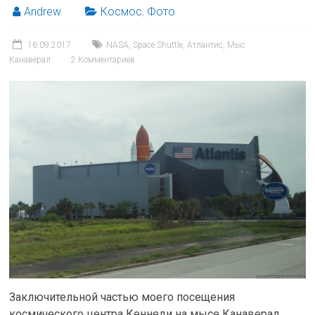
Andrew
Космос
,
Фото
16.09.2017
NASA
,
Space Shuttle
,
Атлантис
,
Мыс
Канаверал
2 Комментариев
Заключительной частью моего посещения
космического центра Кеннеди на мысе Канаверал,