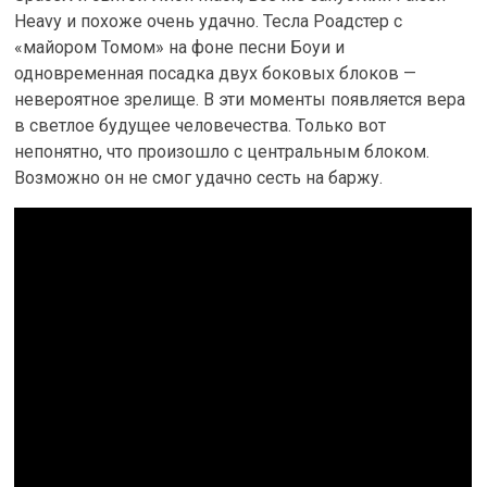
Heavу и похоже очень удачно. Тесла Роадстер с
«майором Томом» на фоне песни Боуи и
одновременная посадка двух боковых блоков —
невероятное зрелище. В эти моменты появляется вера
в светлое будущее человечества. Только вот
непонятно, что произошло с центральным блоком.
Возможно он не смог удачно сесть на баржу.