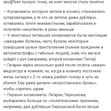
про@%ал лунную гонку, из книг многое стало понятно.
— Космонавты которые летали в космос, становились
суперзвёздами, а те что не летали, даже дублёры,
оставались почти неизвестными, зарабатывали и
получали «ништяков» в разы меньше
— У некоторых летавших космонавтов была настоящая
«звёздная» болезнь, часть бухали, некоторые
совершали целые преступления (пьяное вождение и
автокатастрофы с гибелью людей), зная, что им всё
сойдёт с рук (например, второй космонавт Титов).
— Гагарин через несколько дней после полёта «зажал»
медсестру в комнате, но, когда в комнату постучала
жена, сиганул с 2-го этажа, разбил голову и чуть не
убился. Ему даже делали «искусственную бровь»,
чтобы спрятать шрам.
— Первые космонавты: Гагарин, Терешкова,
выбирались больше по «политическим» причинам,
например, две дублёрши Терешковой были лучше